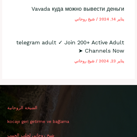
Vavada куда можно вывести деньги
يناير 14, 2024
/
شيخ روحاني
telegram adult ✓ Join 200+ Active Adult
Channels Now ➤
يناير 23, 2024
/
شيخ روحاني
الشيخة الروحانية
kocayı geri getirme ve bağlama
شيخ روحاني لجلب الحبيب