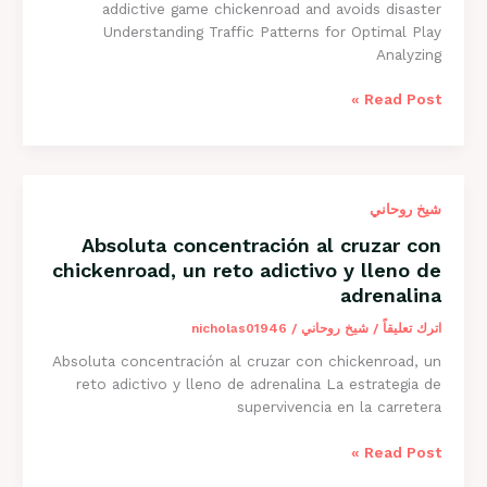
addictive game chickenroad and avoids disaster
puntuación
Understanding Traffic Patterns for Optimal Play
Analyzing
Strategic
Read Post »
patience
delivers
high
scores
شيخ روحاني
on
the
Absoluta concentración al cruzar con
addictive
chickenroad, un reto adictivo y lleno de
game
adrenalina
chickenroad
and
اترك تعليقاً
/
شيخ روحاني
/
nicholas01946
avoids
Absoluta concentración al cruzar con chickenroad, un
disaster
reto adictivo y lleno de adrenalina La estrategia de
supervivencia en la carretera
Absoluta
Read Post »
concentración