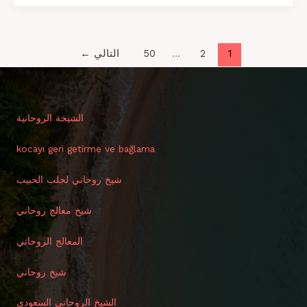
cu
jocurile
de
noroc
1
2
…
50
التالي
←
online
ajunge
la
un
الشيخة الروحانية
nou
nivel
kocayı geri getirme ve bağlama
prin
thor
fortune
شيخ روحاني لجلب الحبيب
casino
și
شيخ معالج روحاني
inovațiile
sale
المعالج الروحاني
شيخ روحاني
الشيخ الروحاني السعودي