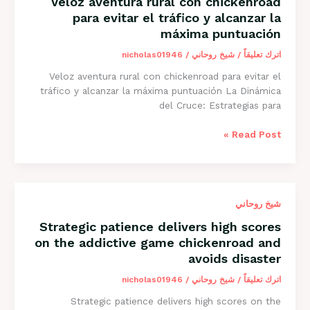
Veloz aventura rural con chickenroad
o
para evitar el tráfico y alcanzar la
trânsito
máxima puntuación
caótico
virtualmente
اترك تعليقاً
/
شيخ روحاني
/
nicholas01946
agora
Veloz aventura rural con chickenroad para evitar el
tráfico y alcanzar la máxima puntuación La Dinámica
del Cruce: Estrategias para
Veloz
Read Post »
aventura
rural
con
chickenroad
شيخ روحاني
para
evitar
Strategic patience delivers high scores
el
on the addictive game chickenroad and
tráfico
avoids disaster
y
alcanzar
اترك تعليقاً
/
شيخ روحاني
/
nicholas01946
la
Strategic patience delivers high scores on the
máxima