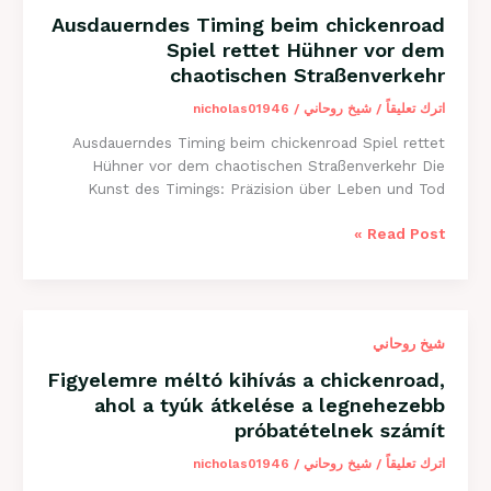
Hindernissen
Ausdauerndes Timing beim chickenroad
erwartet
Spiel rettet Hühner vor dem
dich
chaotischen Straßenverkehr
اترك تعليقاً
/
شيخ روحاني
/
nicholas01946
Ausdauerndes Timing beim chickenroad Spiel rettet
Hühner vor dem chaotischen Straßenverkehr Die
Kunst des Timings: Präzision über Leben und Tod
Ausdauerndes
Read Post »
Timing
beim
chickenroad
Spiel
شيخ روحاني
rettet
Hühner
Figyelemre méltó kihívás a chickenroad,
vor
ahol a tyúk átkelése a legnehezebb
dem
próbatételnek számít
chaotischen
Straßenverkehr
اترك تعليقاً
/
شيخ روحاني
/
nicholas01946