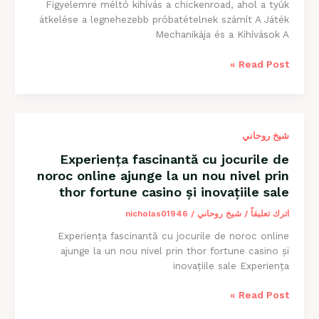
Figyelemre méltó kihívás a chickenroad, ahol a tyúk
átkelése a legnehezebb próbatételnek számít A Játék
Mechanikája és a Kihívások A
Figyelemre
Read Post »
méltó
kihívás
a
chickenroad,
شيخ روحاني
ahol
a
Experiența fascinantă cu jocurile de
tyúk
noroc online ajunge la un nou nivel prin
átkelése
thor fortune casino și inovațiile sale
a
legnehezebb
اترك تعليقاً
/
شيخ روحاني
/
nicholas01946
próbatételnek
Experiența fascinantă cu jocurile de noroc online
számít
ajunge la un nou nivel prin thor fortune casino și
inovațiile sale Experiența
Experiența
Read Post »
fascinantă