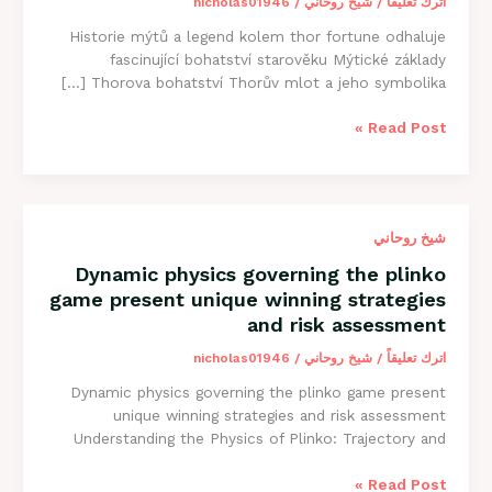
اترك تعليقاً
/
شيخ روحاني
/
nicholas01946
Historie mýtů a legend kolem thor fortune odhaluje
fascinující bohatství starověku Mýtické základy
Thorova bohatství Thorův mlot a jeho symbolika […]
Historie
Read Post »
mýtů
a
legend
kolem
شيخ روحاني
thor
fortune
Dynamic physics governing the plinko
odhaluje
game present unique winning strategies
fascinující
and risk assessment
bohatství
starověku
اترك تعليقاً
/
شيخ روحاني
/
nicholas01946
Dynamic physics governing the plinko game present
unique winning strategies and risk assessment
Understanding the Physics of Plinko: Trajectory and
Dynamic
Read Post »