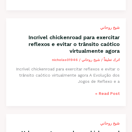
physics
governing
the
plinko
شيخ روحاني
game
present
Incrível chickenroad para exercitar
unique
reflexos e evitar o trânsito caótico
winning
virtualmente agora
strategies
and
اترك تعليقاً
/
شيخ روحاني
/
nicholas01946
risk
Incrível chickenroad para exercitar reflexos e evitar o
assessment
trânsito caótico virtualmente agora A Evolução dos
Jogos de Reflexo e a
Incrível
Read Post »
chickenroad
para
exercitar
reflexos
شيخ روحاني
e
evitar