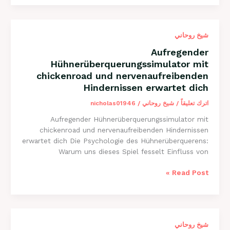
al
cruzar
con
شيخ روحاني
chickenroad,
un
Aufregender
reto
Hühnerüberquerungssimulator mit
adictivo
chickenroad und nervenaufreibenden
y
Hindernissen erwartet dich
lleno
de
اترك تعليقاً
/
شيخ روحاني
/
nicholas01946
adrenalina
Aufregender Hühnerüberquerungssimulator mit
chickenroad und nervenaufreibenden Hindernissen
erwartet dich Die Psychologie des Hühnerüberquerens:
Warum uns dieses Spiel fesselt Einfluss von
Aufregender
Read Post »
Hühnerüberquerungssimulator
mit
chickenroad
und
شيخ روحاني
nervenaufreibenden